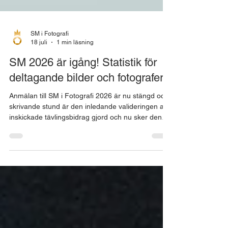
SM i Fotografi
18 juli
1 min läsning
SM 2026 är igång! Statistik för
deltagande bilder och fotografer
Anmälan till SM i Fotografi 2026 är nu stängd och i
skrivande stund är den inledande valideringen av
inskickade tävlingsbidrag gjord och nu sker den
digitala jureringen av samtliga bilder. 2026 är vi
stolta över våra 359 deltagande fotografer som
tillsammans skickat in 1677 bilder fördelade på 20
kategorier enligt följande: Kategori Antal bidrag
Klassiskt porträtt 150 Klassiskt barnporträtt 89
Klassiskt bröllop 114 Kreativt porträtt 110 Kreativt
barnporträtt 46 Grupp 65 Gravi