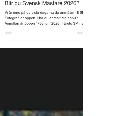
SM i Fotografi
26 juni
1 min läsning
Blir du Svensk Mästare 2026?
Vi är inne på de sista dagarna då anmälan till SM i
Fotografi är öppen. Har du anmält dig ännu?
Anmälan är öppen 1-30 juni 2026. I årets SM har
vi 20 kategorier fördelade på 3 divisioner.
Segraren i varje kategori får den ärofyllda titeln
Svensk Mästare i *kategorin*. Dessutom utses den
bästa bilden i varje Division till Årets Bild i Klassisk,
Kreativ resp Dokumentär Division. Men det
absolut bästa av allt med SM i Fotografi är
möjligheten att kunna utvecklas och växa i sitt