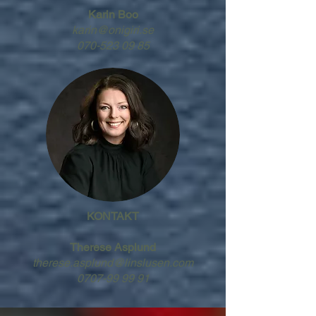
Karin Boo
karin@onigiri.se
070-523 09 85
KONTAKT
Therese Asplund
therese.asplund@linslusen.com
0707-99 99 91