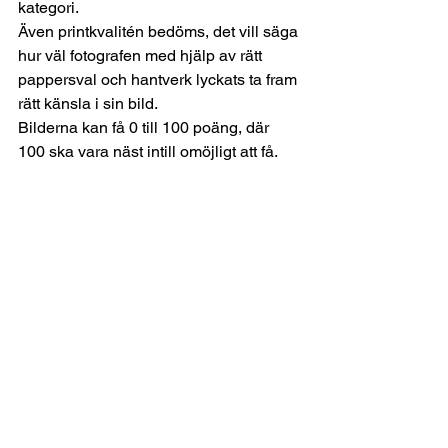
kategori.
Även printkvalitén bedöms, det vill säga 
hur väl fotografen med hjälp av rätt 
pappersval och hantverk lyckats ta fram 
rätt känsla i sin bild.
Bilderna kan få 0 till 100 poäng, där 
100 ska vara näst intill omöjligt att få. 
Sändningen av priseventet i efterhand 
går att se här: 
https://www.youtube.com/watch?
v=LDQNYusxeLc
SM i Fotografi
fototävling
fotograftävling
tävla med bilder
tävla i fotografi
bröllopsfotograf
bröllop
bröllopsfotografering
tävla med bröllopsbilder
Press