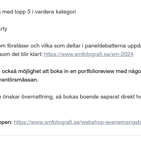
ng med topp 5 i vardera kategori
rty
om föreläser och vilka som deltar i paneldebatterna uppd
som det blir klart: 
https://www.smfotografi.se/sm-2024
 också möjlighet att boka in en portfolioreview med nå
erantörsmässan.
m önskar övernattning, så bokas boende separat direkt 
hopen: 
https://www.smfotografi.se/webshop-evenemangsbil