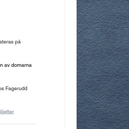
ateras på 
gon av domarna 
hos Fagerudd 
jetter