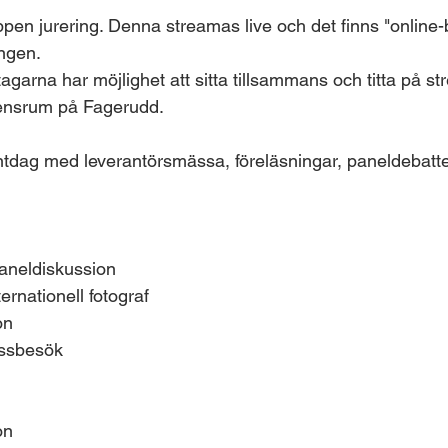
pen jurering. Denna streamas live och det finns "online-bil
ingen.
eltagarna har möjlighet att sitta tillsammans och titta på st
ensrum på Fagerudd.
tdag med leverantörsmässa, föreläsningar, paneldebatter
aneldiskussion
ernationell fotograf
on
ssbesök
on