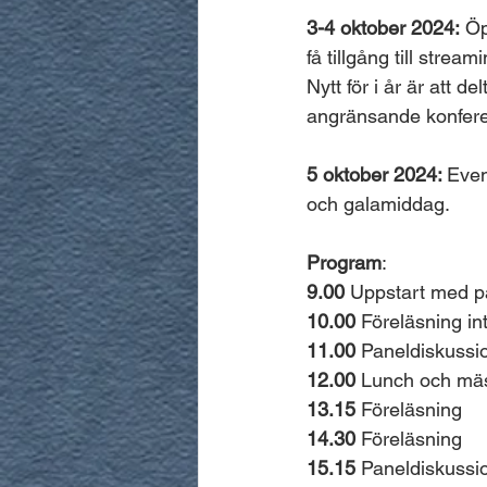
3-4 oktober 2024:
 Öp
få tillgång till stream
Nytt för i år är att d
angränsande konfer
5 oktober 2024: 
Even
och galamiddag.
Program
:
9.00
 Uppstart med p
10.00
 Föreläsning int
11.00
 Paneldiskussi
12.00
 Lunch och mä
13.15
 Föreläsning
14.30
 Föreläsning
15.15
 Paneldiskussi