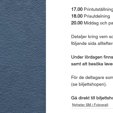
17.00
 Printutställni
18.00
 Prisutdelning
20.00
 Middag och pa
Detaljer kring vem s
följande sida alltefter
Under lördagen finns
samt att besöka lev
För de deltagare so
(se biljettshopen).
Gå direkt till biljetts
Nyheter SM i Fotografi